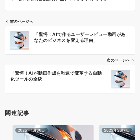
前のページへ
投
「驚愕！AIで作るユーザーレビュー動画があ
稿
なたのビジネスを変える理由」
ナ
ビ
ゲ
次のページへ
ー
「驚愕！AIが動画作成を秒速で変革する自動
シ
化ツールの全貌」
ョ
ン
関連記事
2025年1月30日
2025年2月7日