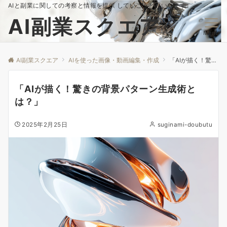
AIと副業に関しての考察と情報を提供 していこうと思いいます。
AI副業スクエア
Menu
AI副業スクエア
AIを使った画像・動画編集・作成
「AIが描く！驚きの背景パターン生成術とは？」
「AIが描く！驚きの背景パターン生成術と
は？」
2025年2月25日
suginami-doubutu