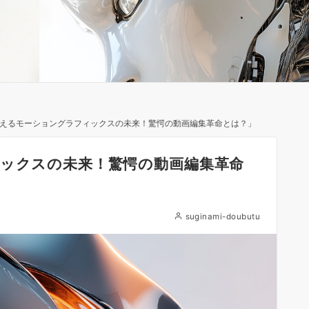
変えるモーショングラフィックスの未来！驚愕の動画編集革命とは？」
ィックスの未来！驚愕の動画編集革命
suginami-doubutu