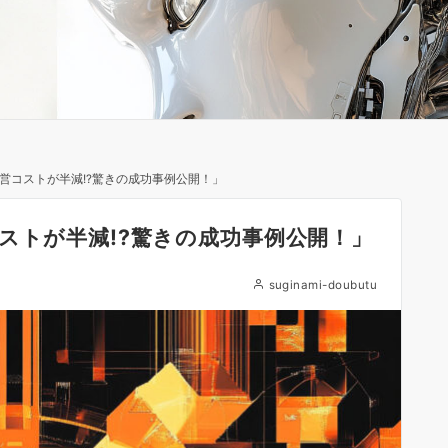
運営コストが半減!?驚きの成功事例公開！」
ストが半減!?驚きの成功事例公開！」
suginami-doubutu