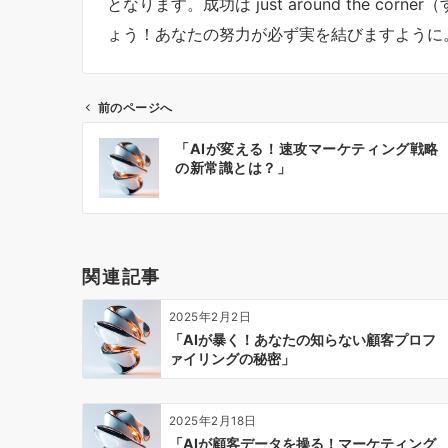
となります。成功は just around the c
ょう！あなたの努力が必ず実を結びますように
前のページへ
投
「AIが変える！速攻マーケティング戦略
稿
の新常識とは？」
ナ
ビ
ゲ
ー
関連記事
シ
ョ
2025年2月2日
ン
「AIが暴く！あなたの知らない顧客プロフ
ァイリングの秘密」
2025年2月18日
「AIが顧客データを操る！マーケティング