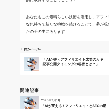
あなたもこの素晴らしい技術を活用し、アフィ
な気持ちで新たな挑戦を続けることで、夢が現
たの手の中にあります！
前のページへ
投
「AIが導くアフィリエイト成功のカギ！
稿
記事公開タイミングの秘密とは？」
ナ
ビ
ゲ
ー
関連記事
シ
ョ
2025年2月11日
ン
「AIが変える！アフィリエイトとSEOの新