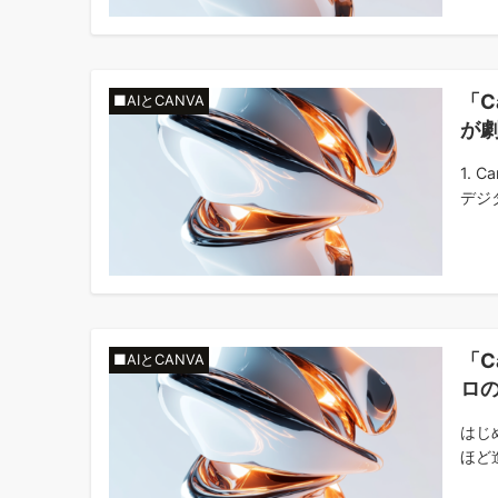
「C
■AIとCANVA
が
1.
デジタ
「C
■AIとCANVA
ロ
はじ
ほど進