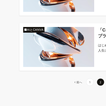
「C
■AIとCANVA
プ
はじ
人生
投
前へ
1
2
稿
の
ペ
ー