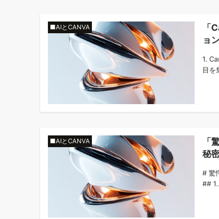
「C
■AIとCANVA
ョ
1.
目を集
「驚
■AIとCANVA
秘
# 
## 1..