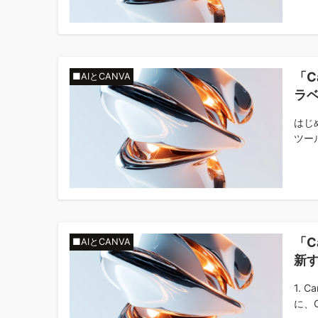
「C
■AIとCANVA
ラ
はじ
ツー
「C
■AIとCANVA
新
1.
に、Ca