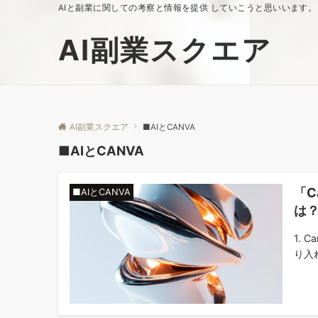
AIと副業に関しての考察と情報を提供 していこうと思いいます。
AI副業スクエア
AI副業スクエア
■AIとCANVA
■AIとCANVA
「C
■AIとCANVA
は
1.
り入れ