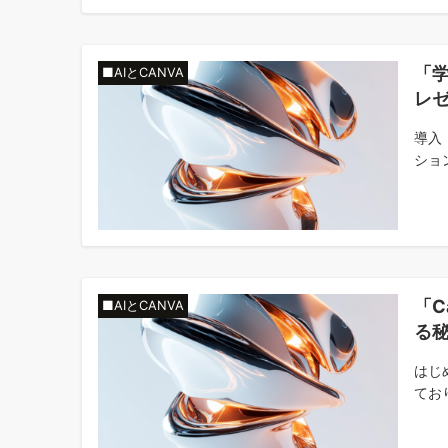
「学
■AIとCANVA
レ
導入
ショ
「C
■AIとCANVA
る
はじ
ており