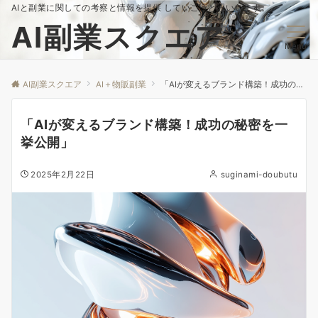
AIと副業に関しての考察と情報を提供 していこうと思いいます。
AI副業スクエア
Menu
AI副業スクエア
AI＋物販副業
「AIが変えるブランド構築！成功の秘密を一挙公開」
「AIが変えるブランド構築！成功の秘密を一
挙公開」
2025年2月22日
suginami-doubutu