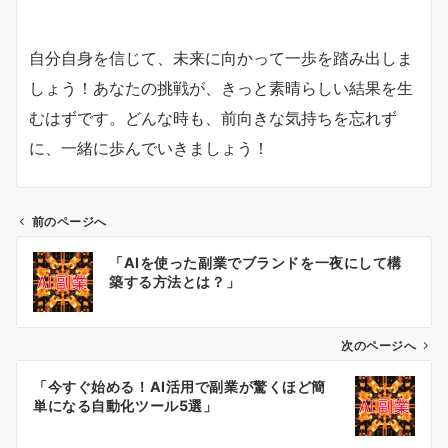
自分自身を信じて、未来に向かって一歩を踏み出しま
しょう！あなたの挑戦が、きっと素晴らしい結果を生
むはずです。どんな時も、前向きな気持ちを忘れず
に、一緒に歩んでいきましょう！
前のページへ
投
「AIを使った副業でブランドを一夜にして構
稿
築する方法とは？」
ナ
ビ
ゲ
次のページへ
ー
「今すぐ始める！AI活用で副業が驚くほど簡
シ
単になる自動化ツール5選」
ョ
ン