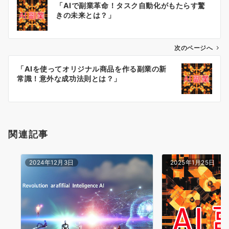
「AIで副業革命！タスク自動化がもたらす驚
稿
きの未来とは？」
ナ
ビ
ゲ
次のページへ
ー
「AIを使ってオリジナル商品を作る副業の新
シ
常識！意外な成功法則とは？」
ョ
ン
関連記事
2024年12月3日
2025年1月25日