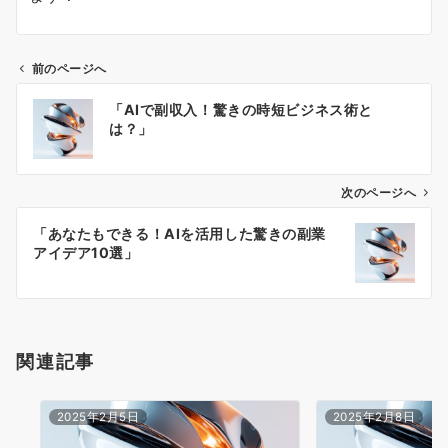
前のページへ
投
「AIで副収入！驚きの時短ビジネス術と
稿
は？」
ナ
ビ
ゲ
次のページへ
ー
「あなたもできる！AIを活用した驚きの副業
シ
アイデア10選」
ョ
ン
関連記事
2025年2月5日
2025年2月8日