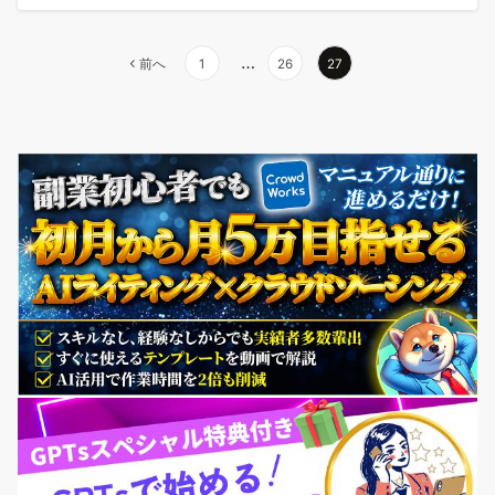
投
…
前へ
1
26
27
稿
の
ペ
ー
ジ
送
り