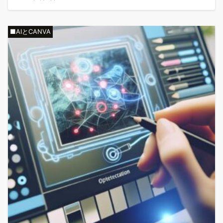
■AIとCANVA